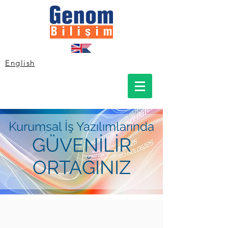
English
Kurumsal İş Yazılımlarında
GÜVENİLİR
ORTAĞINIZ